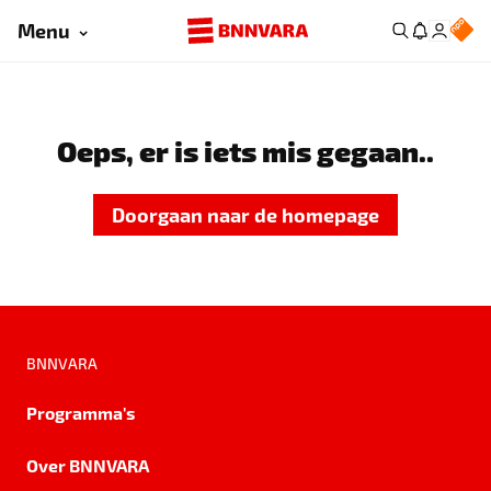
Menu
Oeps, er is iets mis gegaan..
Doorgaan naar de homepage
BNNVARA
Programma's
Over BNNVARA