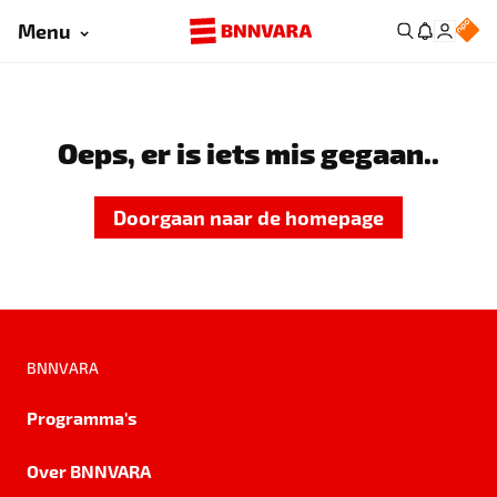
Menu
Oeps, er is iets mis gegaan..
Doorgaan naar de homepage
BNNVARA
Programma's
Over BNNVARA