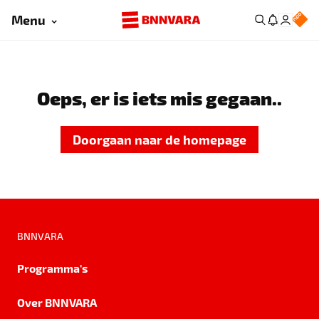
Menu
Oeps, er is iets mis gegaan..
Doorgaan naar de homepage
BNNVARA
Programma's
Over BNNVARA