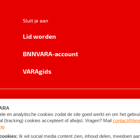
Sluit je aan
Lid worden
BNNVARA-account
VARAgids
voorwaarden
©
2026
BNNVARA