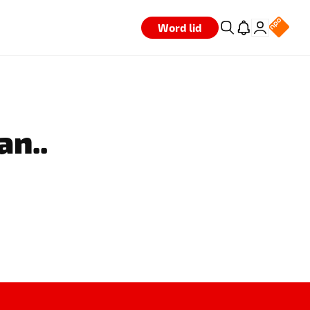
Word lid
an..