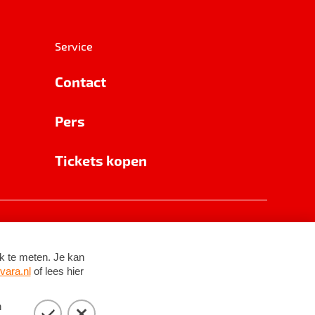
Service
Contact
Pers
Tickets kopen
RSIN 8531 62 402