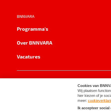
BNNVARA
Programma's
Over BNNVARA
Vacatures
Privacy
Cookie-instellingen
Algemene 