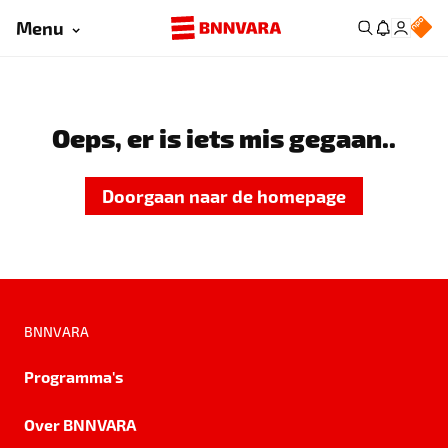
Menu
Oeps, er is iets mis gegaan..
Doorgaan naar de homepage
BNNVARA
Programma's
Over BNNVARA