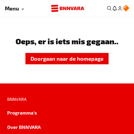
Menu
Oeps, er is iets mis gegaan..
Doorgaan naar de homepage
BNNVARA
Programma's
Over BNNVARA