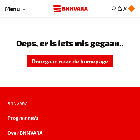
Menu
Oeps, er is iets mis gegaan..
Doorgaan naar de homepage
BNNVARA
Programma's
Over BNNVARA