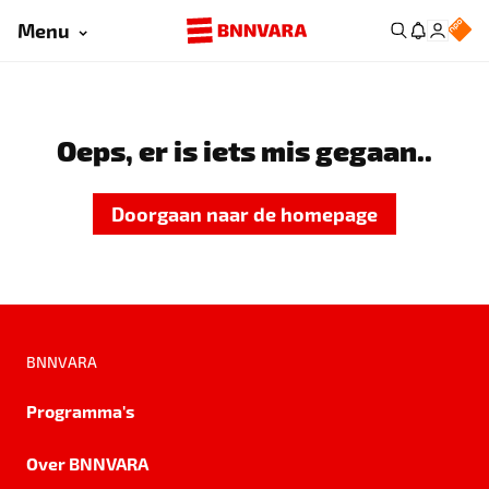
Menu
Oeps, er is iets mis gegaan..
Doorgaan naar de homepage
BNNVARA
Programma's
Over BNNVARA