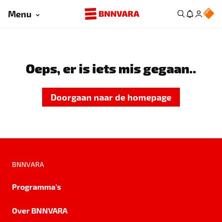
Menu
Oeps, er is iets mis gegaan..
Doorgaan naar de homepage
BNNVARA
Programma's
Over BNNVARA