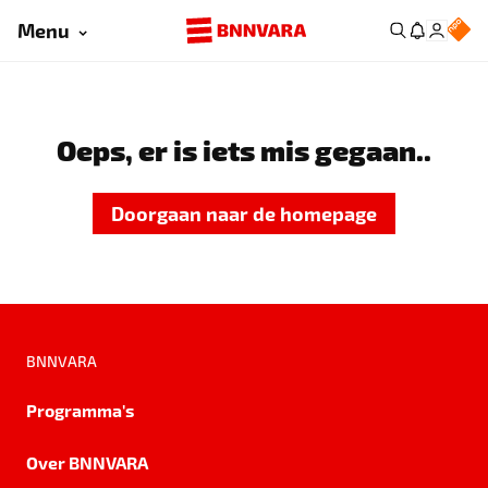
Menu
Oeps, er is iets mis gegaan..
Doorgaan naar de homepage
BNNVARA
Programma's
Over BNNVARA