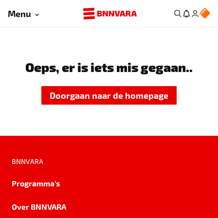
Menu
Oeps, er is iets mis gegaan..
Doorgaan naar de homepage
BNNVARA
Programma's
Over BNNVARA