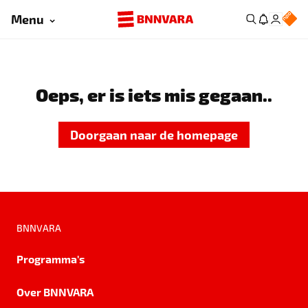
Menu
Oeps, er is iets mis gegaan..
Doorgaan naar de homepage
BNNVARA
Programma's
Over BNNVARA