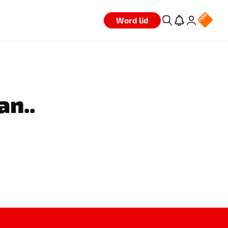
Word lid
an..