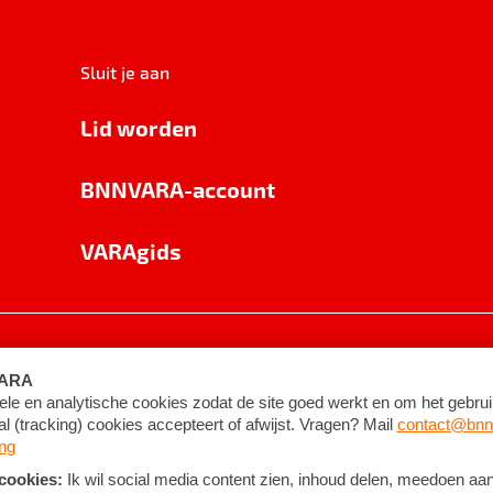
Sluit je aan
Lid worden
BNNVARA-account
VARAgids
voorwaarden
©
2026
BNNVARA