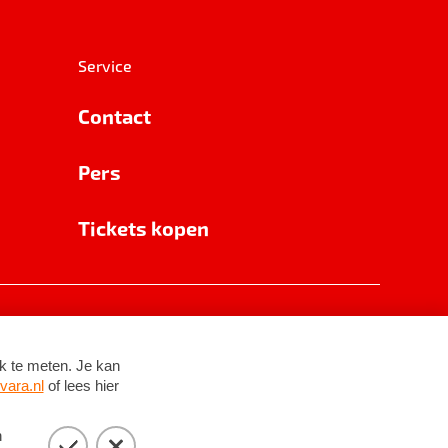
Service
Contact
Pers
Tickets kopen
RSIN 8531 62 402