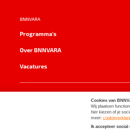
BNNVARA
Programma's
Over BNNVARA
Vacatures
Privacy
Cookie-instellingen
Algemene 