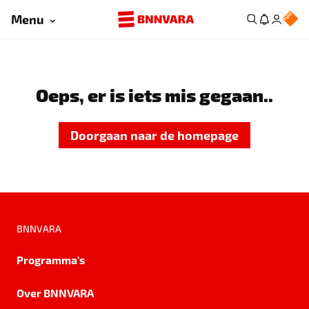
Menu
Oeps, er is iets mis gegaan..
Doorgaan naar de homepage
BNNVARA
Programma's
Over BNNVARA