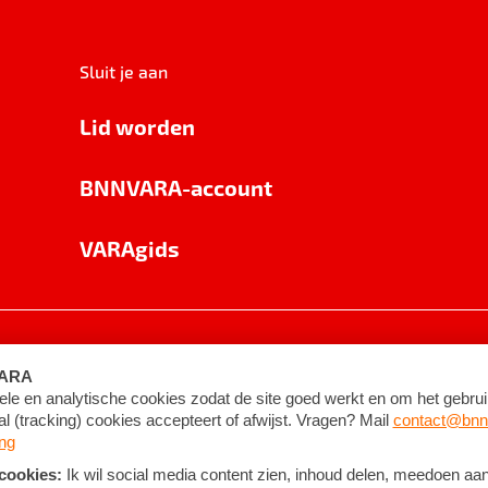
Sluit je aan
Lid worden
BNNVARA-account
VARAgids
voorwaarden
©
2026
BNNVARA