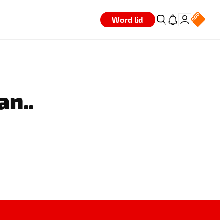
Word lid
an..