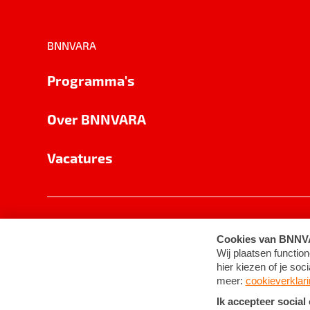
BNNVARA
Programma's
Over BNNVARA
Vacatures
Privacy
Cookie-instellingen
Algemene 