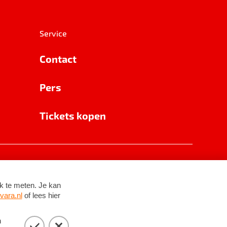
Service
Contact
Pers
Tickets kopen
RSIN 8531 62 402