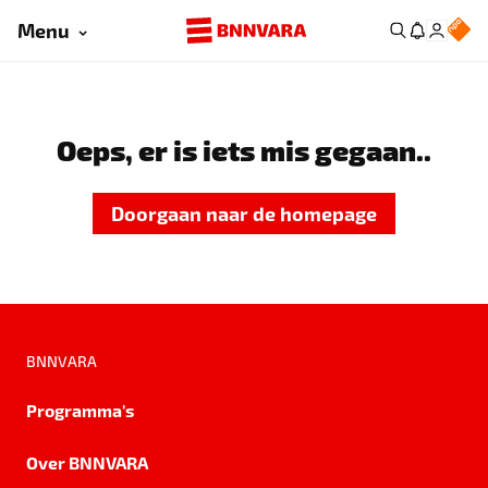
Menu
Oeps, er is iets mis gegaan..
Doorgaan naar de homepage
BNNVARA
Programma's
Over BNNVARA