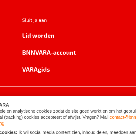
Sluit je aan
Lid worden
BNNVARA-account
VARAgids
voorwaarden
©
2026
BNNVARA