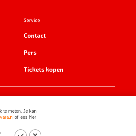
Service
Contact
Pers
Tickets kopen
RSIN 8531 62 402