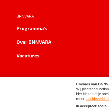
BNNVARA
Programma's
Over BNNVARA
Vacatures
Privacy
Cookie-instellingen
Algemene 