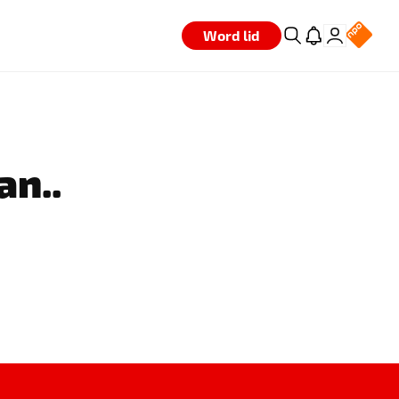
Word lid
an..