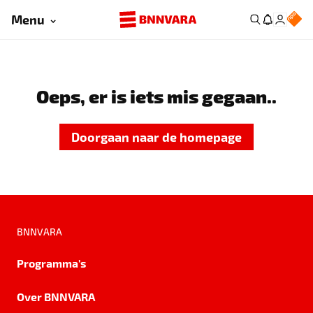
Menu
Oeps, er is iets mis gegaan..
Doorgaan naar de homepage
BNNVARA
Programma's
Over BNNVARA