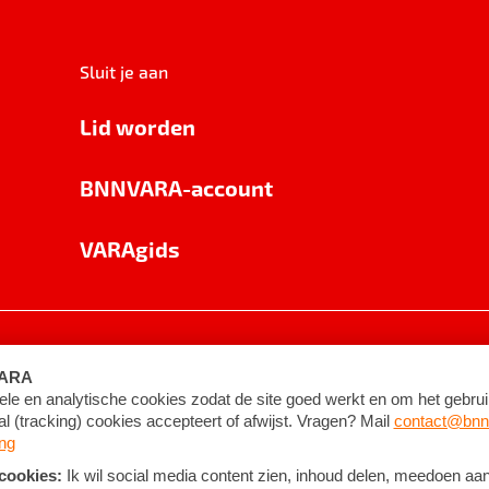
Sluit je aan
Lid worden
BNNVARA-account
VARAgids
voorwaarden
©
2026
BNNVARA