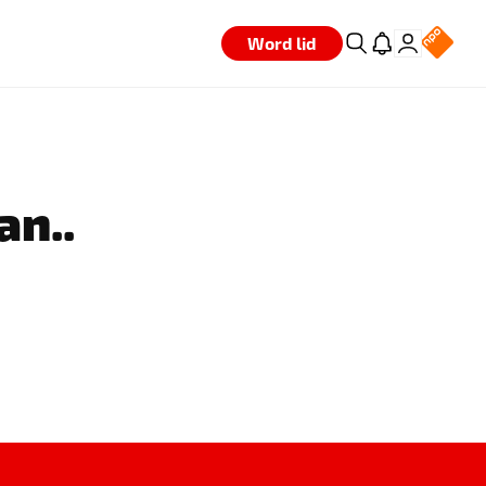
Word lid
an..