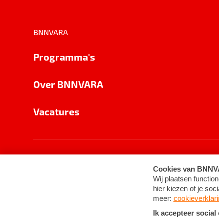
BNNVARA
Programma's
Over BNNVARA
Vacatures
Privacy
Cookie-instellingen
Algemene 