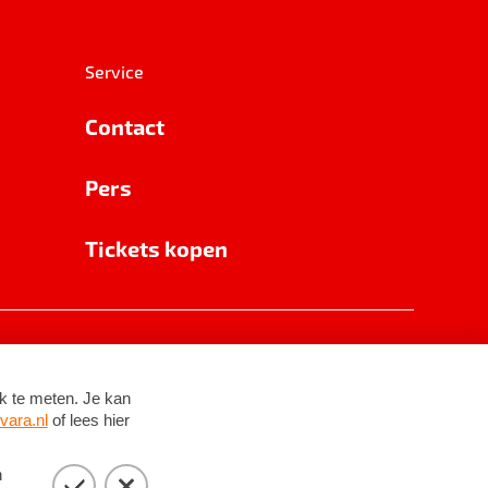
Service
Contact
Pers
Tickets kopen
RSIN 8531 62 402