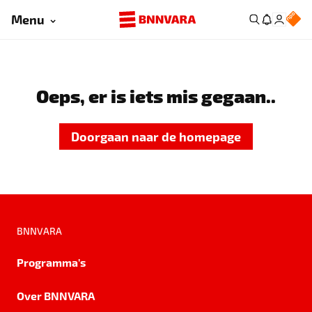
Menu
Oeps, er is iets mis gegaan..
Doorgaan naar de homepage
BNNVARA
Programma's
Over BNNVARA