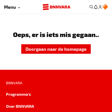
Menu
Oeps, er is iets mis gegaan..
Doorgaan naar de homepage
BNNVARA
Programma's
Over BNNVARA