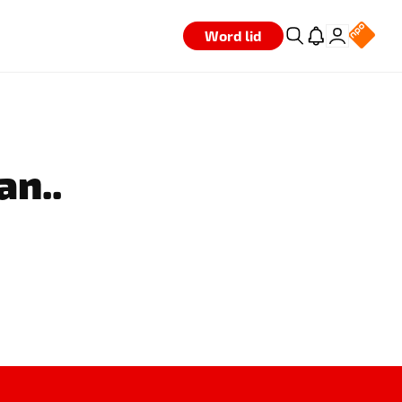
Word lid
an..