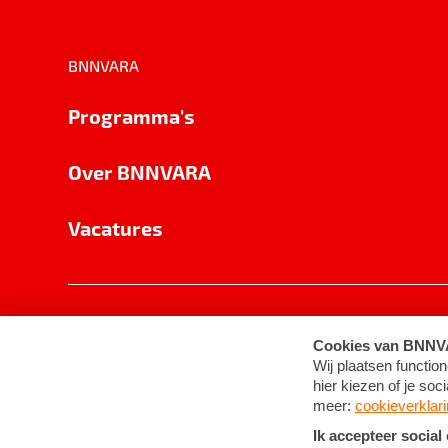
BNNVARA
Programma's
Over BNNVARA
Vacatures
Privacy
Cookie-instellingen
Algemene 