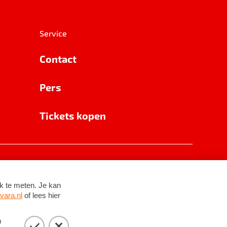
Service
Contact
Pers
Tickets kopen
RSIN 8531 62 402