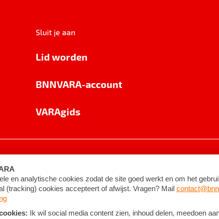
Sluit je aan
Lid worden
BNNVARA-account
VARAgids
voorwaarden
©
2026
BNNVARA