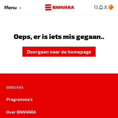
Menu
Oeps, er is iets mis gegaan..
Doorgaan naar de homepage
BNNVARA
Programma's
Over BNNVARA