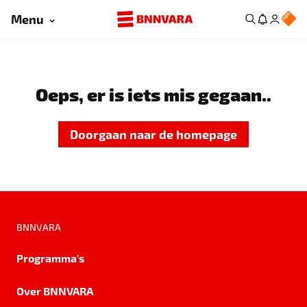
Menu
Oeps, er is iets mis gegaan..
Doorgaan naar de homepage
BNNVARA
Programma's
Over BNNVARA