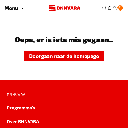
Menu
Oeps, er is iets mis gegaan..
Doorgaan naar de homepage
BNNVARA
Programma's
Over BNNVARA