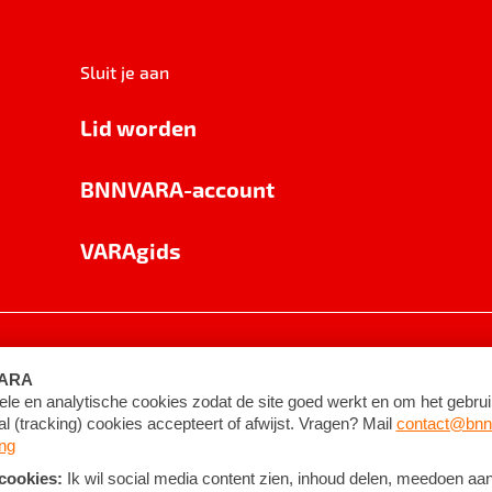
Sluit je aan
Lid worden
BNNVARA-account
VARAgids
voorwaarden
©
2026
BNNVARA