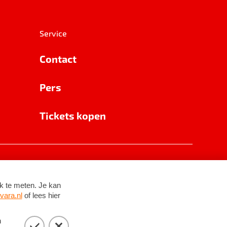
Service
Contact
Pers
Tickets kopen
RSIN 8531 62 402