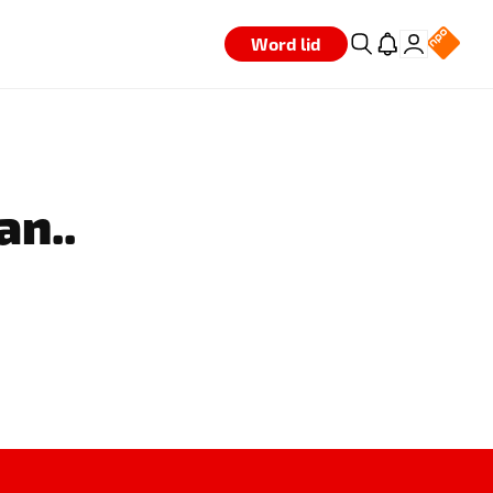
Word lid
an..