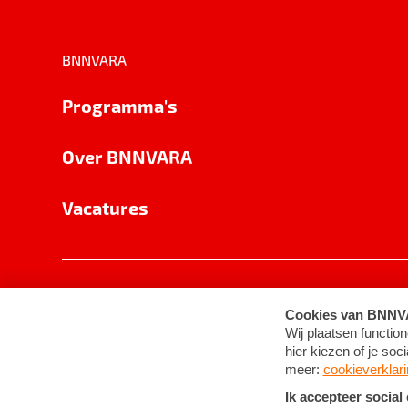
BNNVARA
Programma's
Over BNNVARA
Vacatures
Privacy
Cookie-instellingen
Algemene 