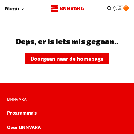
Menu
Oeps, er is iets mis gegaan..
Doorgaan naar de homepage
BNNVARA
Programma's
Over BNNVARA