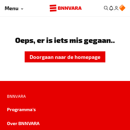
Menu
Oeps, er is iets mis gegaan..
Doorgaan naar de homepage
BNNVARA
Programma's
Over BNNVARA