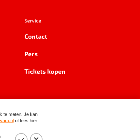
Service
Contact
Pers
Tickets kopen
RSIN 8531 62 402