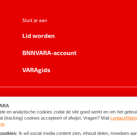
Sluit je aan
Lid worden
BNNVARA-account
VARAgids
voorwaarden
©
2026
BNNVARA