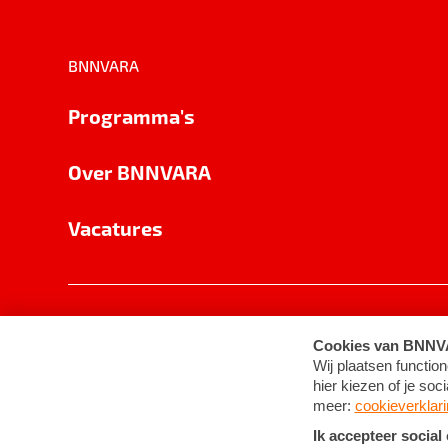
BNNVARA
Programma's
Over BNNVARA
Vacatures
Privacy
Cookie-instellingen
Algemene 