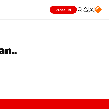
Word lid
an..