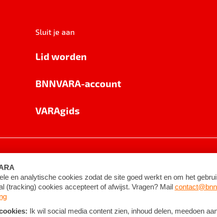
Sluit je aan
Lid worden
BNNVARA-account
VARAgids
voorwaarden
©
2026
BNNVARA