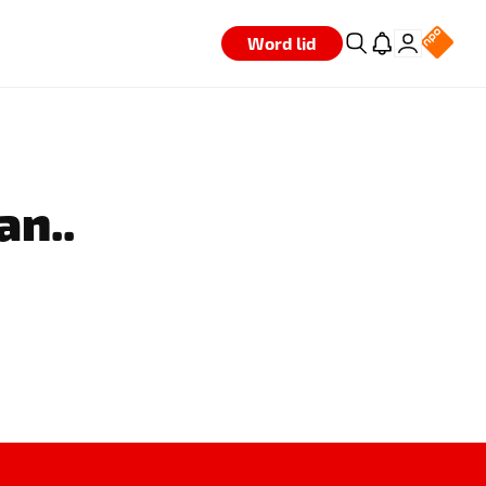
Word lid
an..