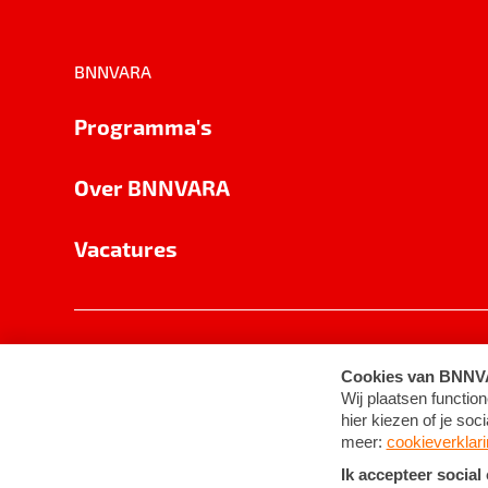
BNNVARA
Programma's
Over BNNVARA
Vacatures
Privacy
Cookie-instellingen
Algemene 