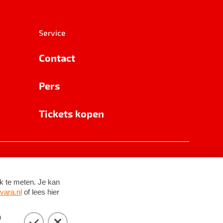
Service
Contact
Pers
Tickets kopen
RSIN 8531 62 402