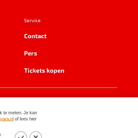
Service
Contact
Pers
Tickets kopen
RSIN 8531 62 402