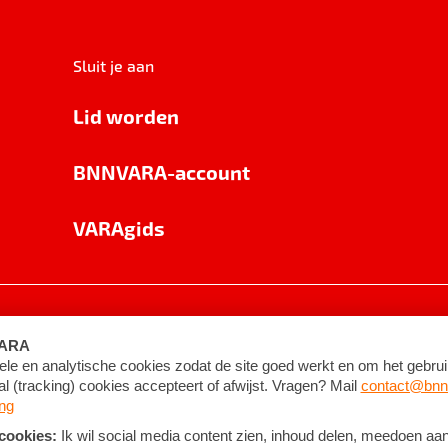
Sluit je aan
Lid worden
BNNVARA-account
VARAgids
voorwaarden
©
2026
BNNVARA