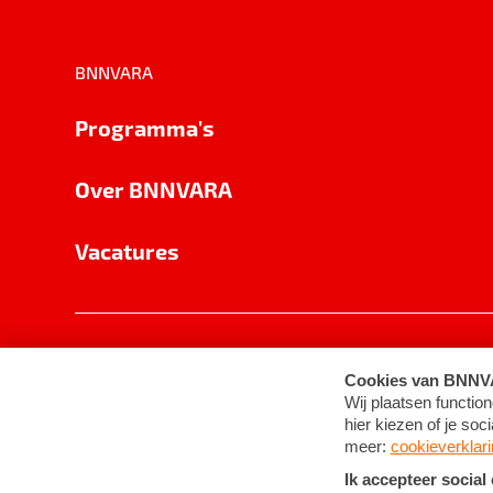
BNNVARA
Programma's
Over BNNVARA
Vacatures
Privacy
Cookie-instellingen
Algemene 