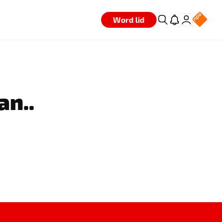
Word lid
an..