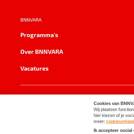
BNNVARA
Programma's
Over BNNVARA
Vacatures
Privacy
Cookie-instellingen
Algemene 