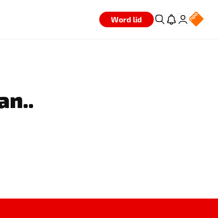
Word lid
an..