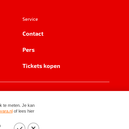
Service
Contact
Pers
Tickets kopen
RSIN 8531 62 402