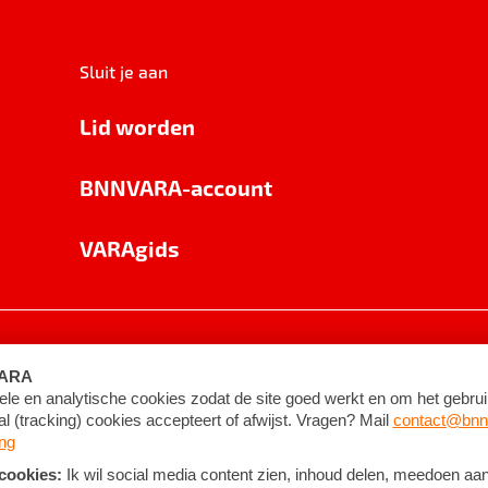
Sluit je aan
Lid worden
BNNVARA-account
VARAgids
voorwaarden
©
2026
BNNVARA