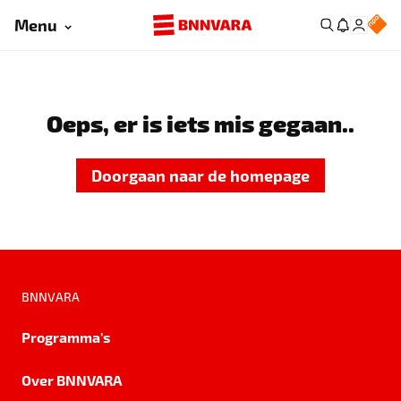
Menu
Oeps, er is iets mis gegaan..
Doorgaan naar de homepage
BNNVARA
Programma's
Over BNNVARA