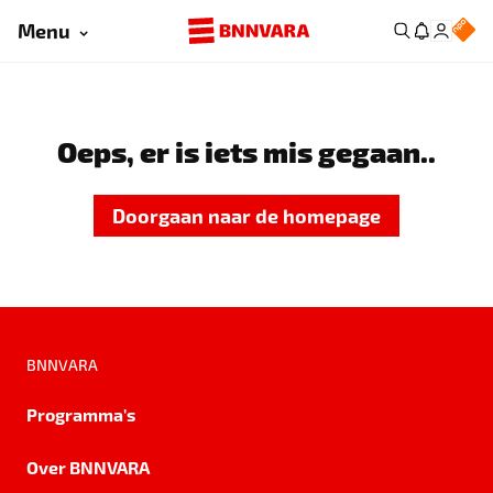
Menu
Oeps, er is iets mis gegaan..
Doorgaan naar de homepage
BNNVARA
Programma's
Over BNNVARA