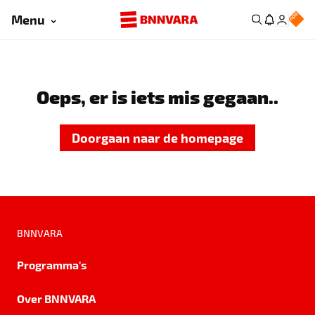
Menu
Oeps, er is iets mis gegaan..
Doorgaan naar de homepage
BNNVARA
Programma's
Over BNNVARA