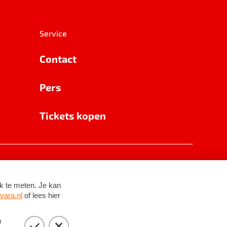
Service
Contact
Pers
Tickets kopen
RSIN 8531 62 402