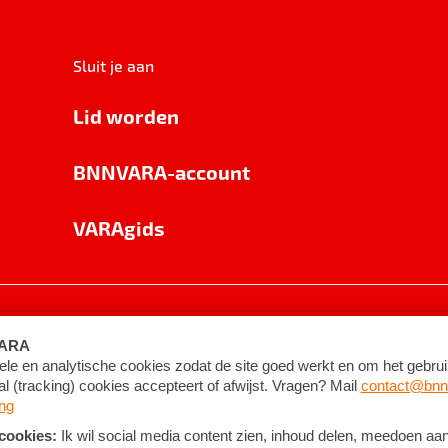
Sluit je aan
Lid worden
BNNVARA-account
VARAgids
voorwaarden
©
2026
BNNVARA