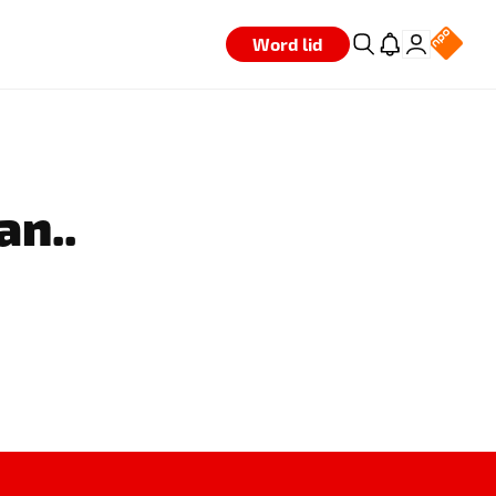
Word lid
an..