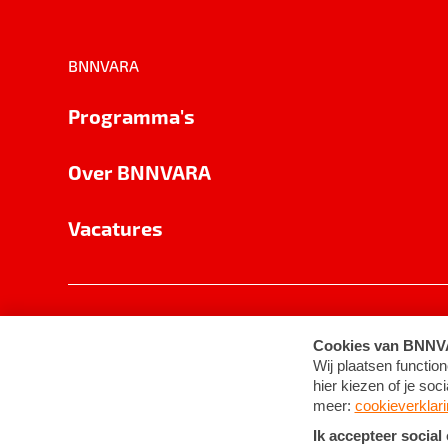
BNNVARA
Programma's
Over BNNVARA
Vacatures
Privacy
Cookie-instellingen
Algemene 