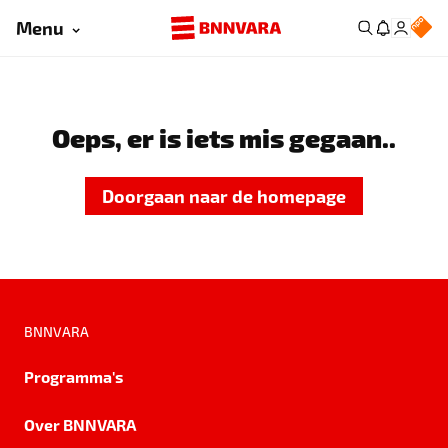
Menu
Oeps, er is iets mis gegaan..
Doorgaan naar de homepage
BNNVARA
Programma's
Over BNNVARA