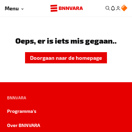
Menu
Oeps, er is iets mis gegaan..
Doorgaan naar de homepage
BNNVARA
Programma's
Over BNNVARA