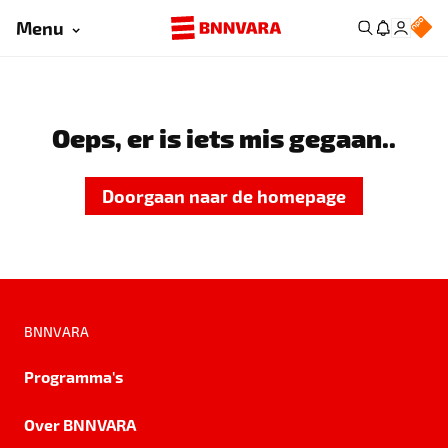
Menu
Oeps, er is iets mis gegaan..
Doorgaan naar de homepage
BNNVARA
Programma's
Over BNNVARA