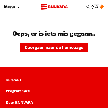
Menu
Oeps, er is iets mis gegaan..
Doorgaan naar de homepage
BNNVARA
Programma's
Over BNNVARA