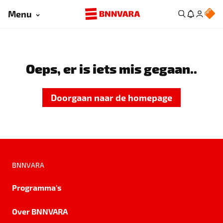
Menu
Oeps, er is iets mis gegaan..
Doorgaan naar de homepage
BNNVARA
Programma's
Over BNNVARA