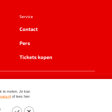
Service
Contact
Pers
Tickets kopen
RSIN 8531 62 402