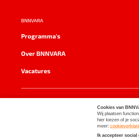
BNNVARA
Programma's
Over BNNVARA
Vacatures
Privacy
Cookie-instellingen
Algemene 