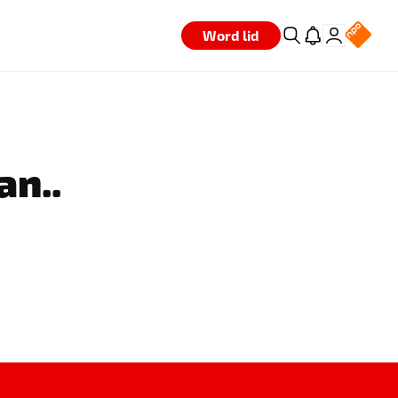
Word lid
an..