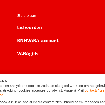
Sluit je aan
Lid worden
BNNVARA-account
VARAgids
voorwaarden
©
2026
BNNVARA