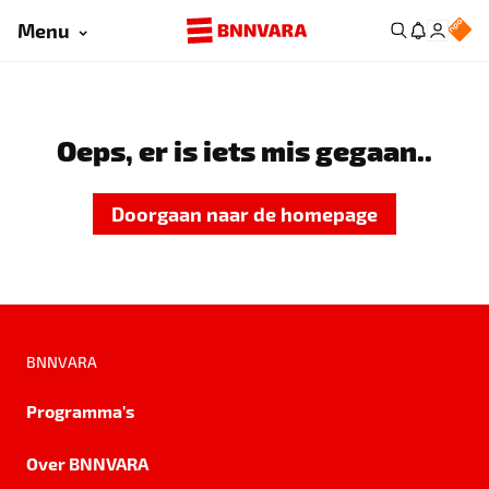
Menu
Oeps, er is iets mis gegaan..
Doorgaan naar de homepage
BNNVARA
Programma's
Over BNNVARA