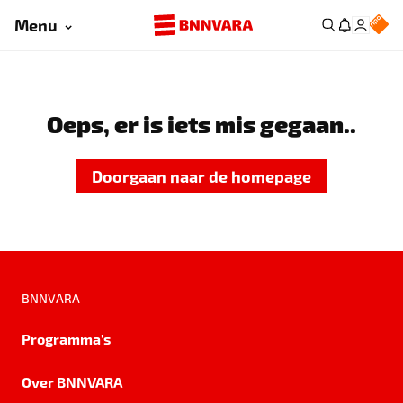
Menu
Oeps, er is iets mis gegaan..
Doorgaan naar de homepage
BNNVARA
Programma's
Over BNNVARA