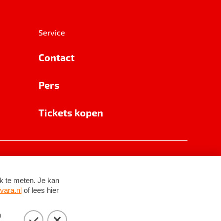
Service
Contact
Pers
Tickets kopen
RSIN 8531 62 402