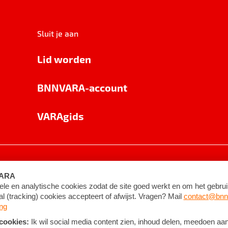
Sluit je aan
Lid worden
BNNVARA-account
VARAgids
voorwaarden
©
2026
BNNVARA