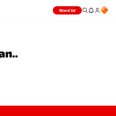
Word lid
an..