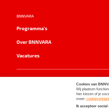
BNNVARA
Programma's
Over BNNVARA
Vacatures
Privacy
Cookie-instellingen
Algemene 