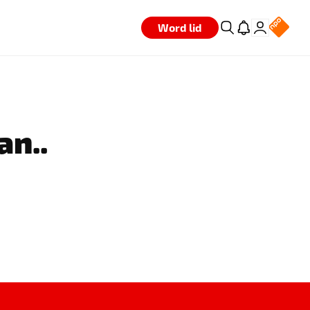
Word lid
an..