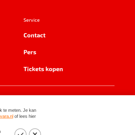
Service
Contact
Pers
Tickets kopen
RSIN 8531 62 402