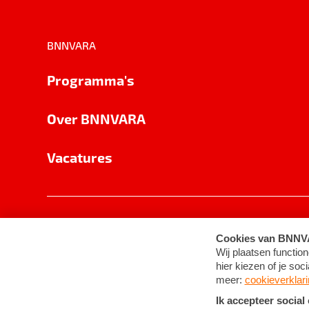
BNNVARA
Programma's
Over BNNVARA
Vacatures
Privacy
Cookie-instellingen
Algemene 