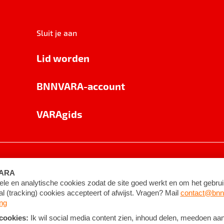
Sluit je aan
Lid worden
BNNVARA-account
VARAgids
voorwaarden
©
2026
BNNVARA