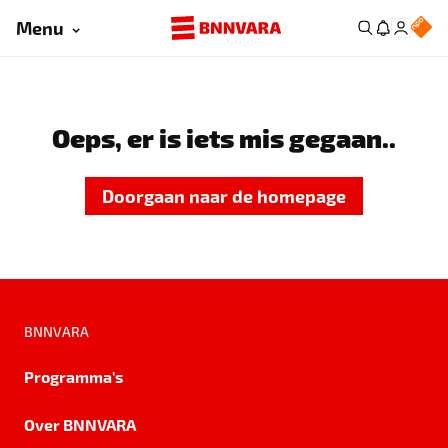
Menu
Oeps, er is iets mis gegaan..
Doorgaan naar de homepage
BNNVARA
Programma's
Over BNNVARA