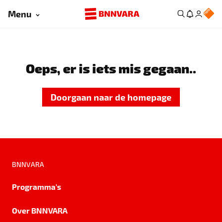
Menu
Oeps, er is iets mis gegaan..
Doorgaan naar de homepage
BNNVARA
Programma's
Over BNNVARA