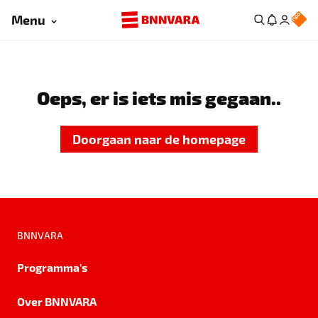
Menu
Oeps, er is iets mis gegaan..
Doorgaan naar de homepage
BNNVARA
Programma's
Over BNNVARA