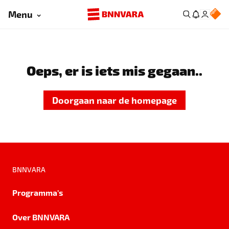
Menu
Oeps, er is iets mis gegaan..
Doorgaan naar de homepage
BNNVARA
Programma's
Over BNNVARA